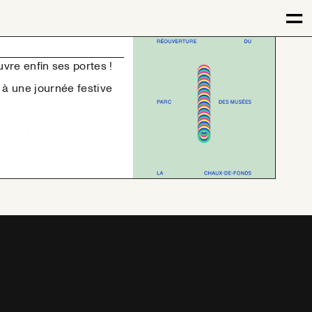
vre enfin ses portes !
 à une journée festive
ires des trois musées,
de La Chaux-de-Fonds
stoire,
 DJs au Café des
tacles proposés dans le
x-arts : de 10:00 à