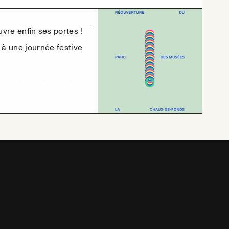
vre enfin ses portes !
 à une journée festive
ires des trois musées,
de La Chaux-de-Fonds
stoire,
 DJs au Café des
tacles proposés dans le
x-arts : de 10:00 à