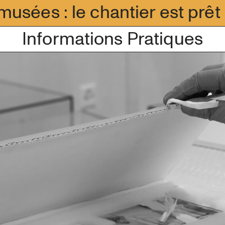
musées : le chantier est prêt
ACCUEIL
Informations Pratiques