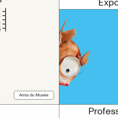
Expo
Amis du Musée
Profes